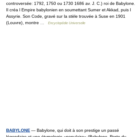
controversée: 1792, 1750 ou 1730 1686 av. J. C.) roi de Babylone.
Il créa l Empire babylonien en soumettant Sumer et Akkad, puis l
Assyrie. Son Code, gravé sur la stèle trouvée à Suse en 1901
(Louvre), montre …
Encyclopédie Universelle
BABYLONE
— Babylone, qui doit à son prestige un passé
légendaire et une étymologie «populaire» (Babylone, Porte du