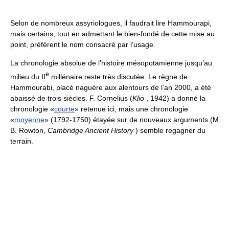
Selon de nombreux assyriologues, il faudrait lire Hammourapi,
mais certains, tout en admettant le bien-fondé de cette mise au
point, préfèrent le nom consacré par l’usage.
La chronologie absolue de l’histoire mésopotamienne jusqu’au
e
milieu du II
millénaire reste très discutée. Le règne de
Hammourabi, placé naguère aux alentours de l’an 2000, a été
abaissé de trois siècles. F. Cornelius (
Klio
, 1942) a donné la
chronologie «
courte
» retenue ici, mais une chronologie
«
moyenne
» (1792-1750) étayée sur de nouveaux arguments (M.
B. Rowton,
Cambridge Ancient History
) semble regagner du
terrain.